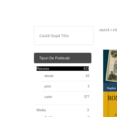
ARATĂ 1 PÂ
Tipuri De Publicații
Resurse
423
ebook
43
print
3
carte
377
Media
3