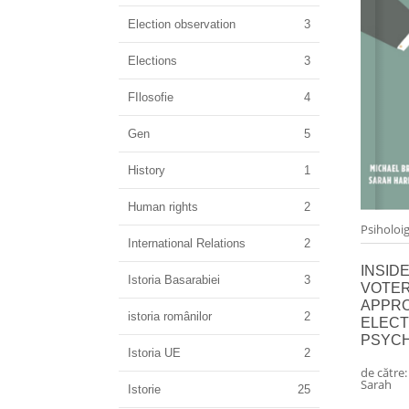
Election observation
3
Elections
3
FIlosofie
4
Gen
5
History
1
Human rights
2
Psiholoig
International Relations
2
INSIDE
Istoria Basarabiei
3
VOTER
APPR
istoria românilor
2
ELEC
PSYC
Istoria UE
2
de către
Sarah
Istorie
25