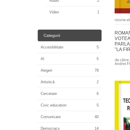
Audio
2
Video
1
Istorie e
ROMAN
Categorii
VOTEA
PARLA
Accesibilitate
5
"LA FI
AI
5
de către
Andrei Fl
Alegeri
78
Artistică
2
Cercetare
6
Civic education
5
Comunicare
40
Democracy
14