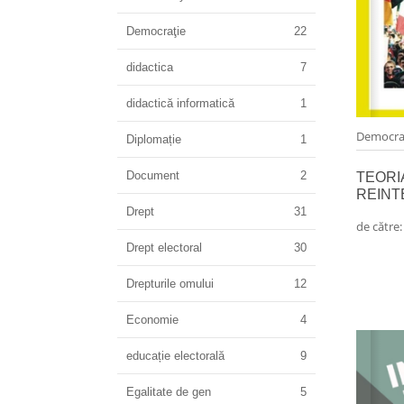
Democraţie
22
didactica
7
didactică informatică
1
Democra
Diplomație
1
Document
2
TEORI
REINT
Drept
31
de către
Drept electoral
30
Drepturile omului
12
Economie
4
educație electorală
9
Egalitate de gen
5