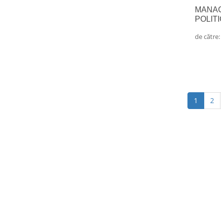
MANAG
POLIT
de către
(curren
1
2