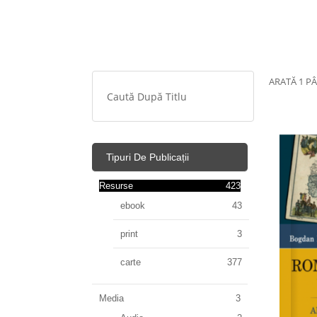
ARATĂ 1 PÂ
Tipuri De Publicații
Resurse
423
ebook
43
print
3
carte
377
Media
3