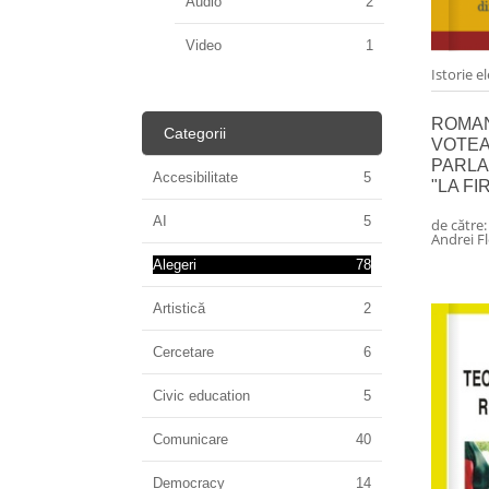
Audio
2
Video
1
Istorie e
ROMAN
Categorii
VOTEA
PARLA
Accesibilitate
5
"LA FI
AI
5
de către
Andrei Fl
Alegeri
78
Artistică
2
Cercetare
6
Civic education
5
Comunicare
40
Democracy
14