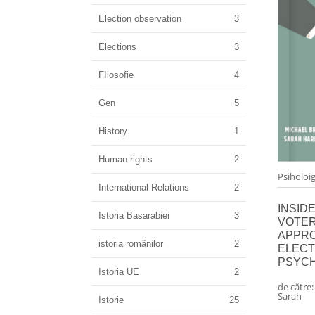
Election observation
3
Elections
3
FIlosofie
4
Gen
5
History
1
Human rights
2
Psiholoig
International Relations
2
INSIDE
Istoria Basarabiei
3
VOTER
APPR
istoria românilor
2
ELEC
PSYC
Istoria UE
2
de către
Sarah
Istorie
25