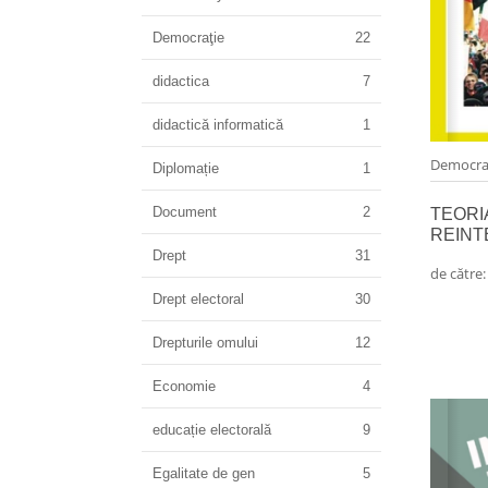
Democraţie
22
didactica
7
didactică informatică
1
Democra
Diplomație
1
Document
2
TEORI
REINT
Drept
31
de către
Drept electoral
30
Drepturile omului
12
Economie
4
educație electorală
9
Egalitate de gen
5