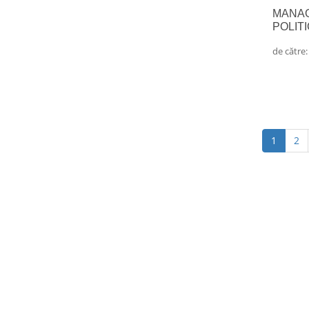
MANAG
POLIT
de către
(curren
1
2