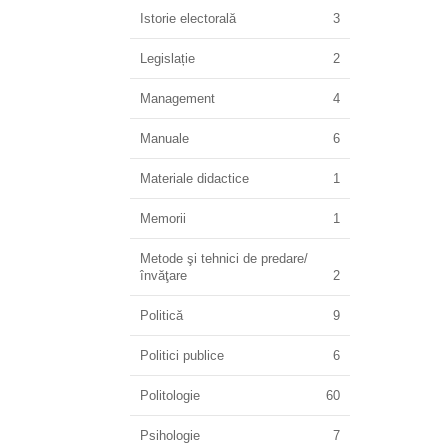
Istorie electorală
3
Legislație
2
Management
4
Manuale
6
Materiale didactice
1
Memorii
1
Metode şi tehnici de predare/
învăţare
2
Politică
9
Politici publice
6
Politologie
60
Psihologie
7