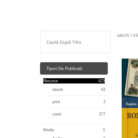
ARATĂ 1 PÂ
Tipuri De Publicații
Resurse
423
ebook
43
print
3
carte
377
Media
3