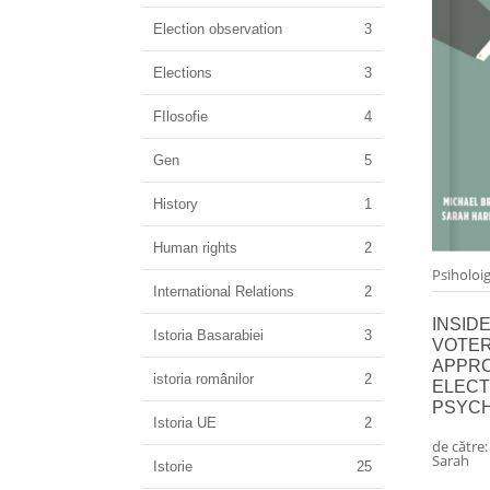
Election observation
3
Elections
3
FIlosofie
4
Gen
5
History
1
Human rights
2
Psiholoig
International Relations
2
INSIDE
Istoria Basarabiei
3
VOTER
APPR
istoria românilor
2
ELEC
PSYC
Istoria UE
2
de către
Sarah
Istorie
25