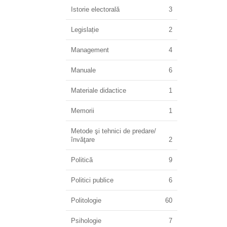
Istorie electorală
3
Legislație
2
Management
4
Manuale
6
Materiale didactice
1
Memorii
1
Metode şi tehnici de predare/
învăţare
2
Politică
9
Politici publice
6
Politologie
60
Psihologie
7