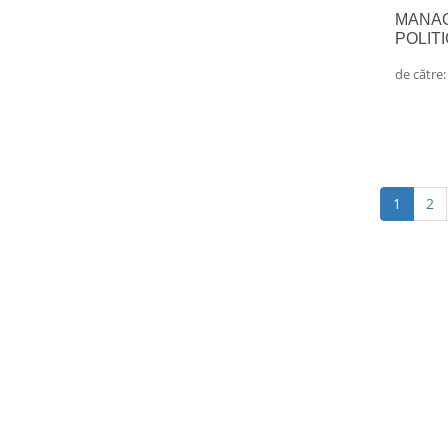
MANAG
POLIT
de către
(curren
1
2