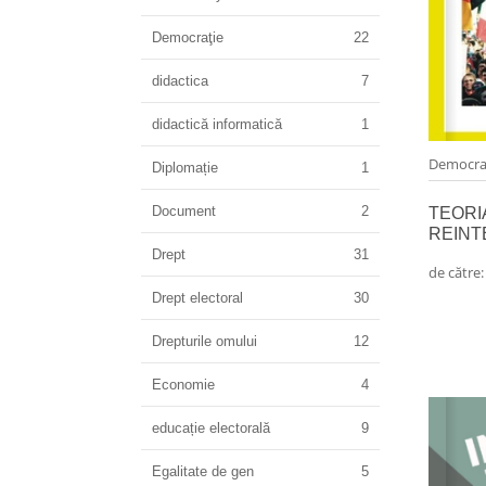
Democraţie
22
didactica
7
didactică informatică
1
Democra
Diplomație
1
Document
2
TEORI
REINT
Drept
31
de către
Drept electoral
30
Drepturile omului
12
Economie
4
educație electorală
9
Egalitate de gen
5