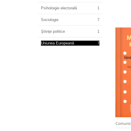
Psiholoigie electorală
1
Sociologie
7
Ştiinţe politice
1
Uniunea Europeană
7
Comunic