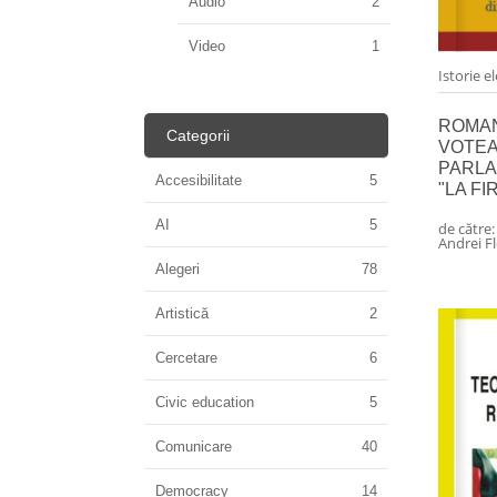
Audio
2
Video
1
Istorie e
ROMAN
Categorii
VOTEA
PARLA
Accesibilitate
5
"LA FI
AI
5
de către
Andrei Fl
Alegeri
78
Artistică
2
Cercetare
6
Civic education
5
Comunicare
40
Democracy
14