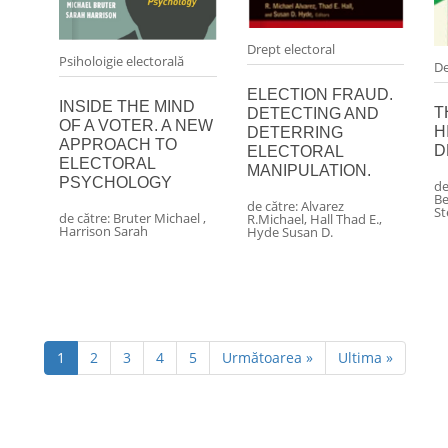
Drept electoral
Psiholoigie electorală
De
ELECTION FRAUD.
INSIDE THE MIND
T
DETECTING AND
OF A VOTER. A NEW
H
DETERRING
APPROACH TO
D
ELECTORAL
ELECTORAL
MANIPULATION.
PSYCHOLOGY
de
Be
de către:
Alvarez
S
de către:
Bruter Michael
,
R.Michael
,
Hall Thad E.
,
Harrison Sarah
Hyde Susan D.
(current)
1
2
3
4
5
Următoarea »
Ultima »