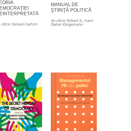
EORIA
MANUAL DE
EMOCRAŢIEI
ŞTIINŢĂ POLITICĂ
EINTERPRETATĂ
de către:
Robert E.
,
Hans
 către:
Giovani Sartori
Dieter Klingemann