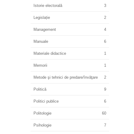
Istorie electorală
3
Legislație
2
Management
4
Manuale
6
Materiale didactice
1
Memorii
1
Metode şi tehnici de predare/învăţare
2
Politică
9
Politici publice
6
Politologie
60
Psihologie
7