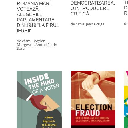
T
DEMOCRATIZAREA.
ROMANIA MARE
D
O INTRODUCERE
VOTEAZĂ.
R
CRITICĂ.
ALEGERILE
PARLAMENTARE
de
de către:
Jean Grugel
DIN 1919 "LA FIRUL
IERBII"
de către:
Bogdan
Murgescu
,
Andrei Florin
Sora