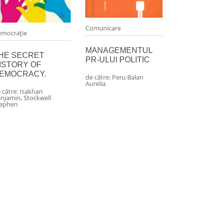
Comunicare
mocraţie
MANAGEMENTUL
HE SECRET
PR-ULUI POLITIC
ISTORY OF
EMOCRACY.
de către:
Peru Balan
Aurelia
 către:
Isakhan
njamin
,
Stockwell
tephen