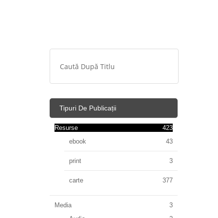
Tipuri De Publicații
Resurse
423
ebook
43
print
3
carte
377
Media
3