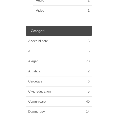
Audio
2
Video
1
Categorii
Accesibilitate
5
AI
5
Alegeri
78
Artistică
2
Cercetare
6
Civic education
5
Comunicare
40
Democracy
14