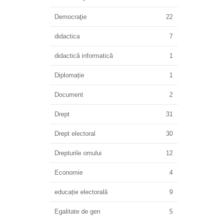
Democraţie
22
didactica
7
didactică informatică
1
Diplomație
1
Document
2
Drept
31
Drept electoral
30
Drepturile omului
12
Economie
4
educație electorală
9
Egalitate de gen
5