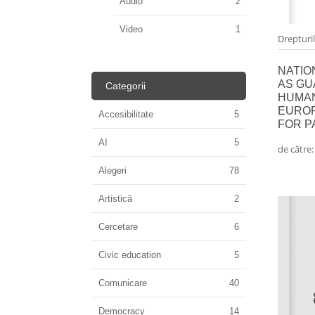
Audio
2
Video
1
Drepturi
NATIO
AS GU
Categorii
HUMAN
EURO
Accesibilitate
5
FOR P
AI
5
de către
Alegeri
78
Artistică
2
Cercetare
6
Civic education
5
Comunicare
40
Democracy
14