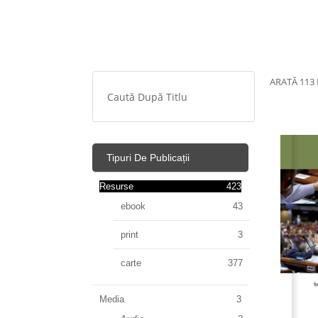
ARATĂ 113 
Tipuri De Publicații
Resurse
423
ebook
43
print
3
carte
377
Media
3