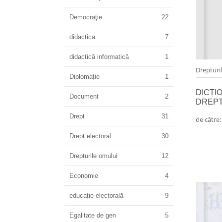
Democraţie
22
didactica
7
didactică informatică
1
Drepturi
Diplomație
1
DICȚI
Document
2
DREPT
Drept
31
de către
Drept electoral
30
Drepturile omului
12
Economie
4
educație electorală
9
Egalitate de gen
5